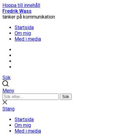
Hoppa till innehåll
Fredrik Wass
tänker på kommunikation
Startsida
Om mig
Med i media
Linkedin
Threads
Instagram
Facebook
Sök
Meny
Sök
Sök
efter:
Stäng
sökning
Stäng
Startsida
Om mig
Med i media