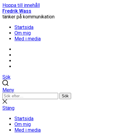
Hoppa till innehåll
Fredrik Wass
tänker på kommunikation
Startsida
Om mig
Med i media
Linkedin
Threads
Instagram
Facebook
Sök
Meny
Sök
Sök
efter:
Stäng
sökning
Stäng
Startsida
Om mig
Med i media