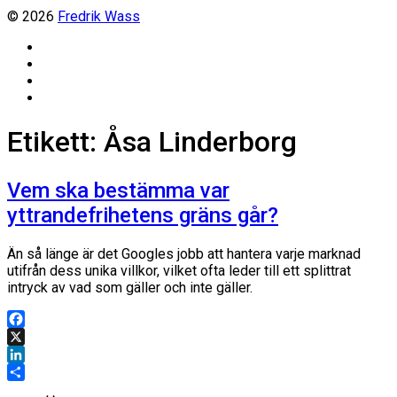
© 2026
Fredrik Wass
Linkedin
Threads
Instagram
Facebook
Etikett:
Åsa Linderborg
Vem ska bestämma var
yttrandefrihetens gräns går?
Än så länge är det Googles jobb att hantera varje marknad
utifrån dess unika villkor, vilket ofta leder till ett splittrat
intryck av vad som gäller och inte gäller.
Facebook
X
LinkedIn
Dela