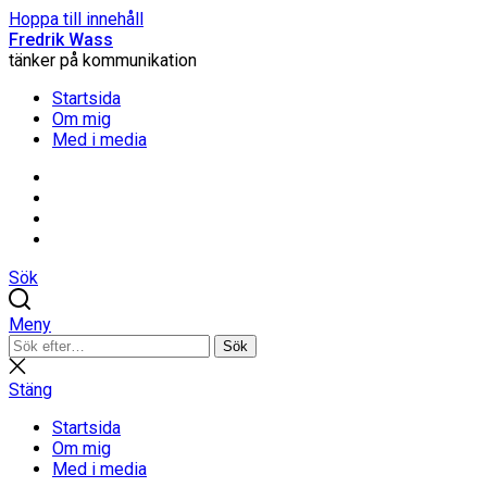
Hoppa till innehåll
Fredrik Wass
tänker på kommunikation
Startsida
Om mig
Med i media
Linkedin
Threads
Instagram
Facebook
Sök
Meny
Sök
Sök
efter:
Stäng
sökning
Stäng
Startsida
Om mig
Med i media