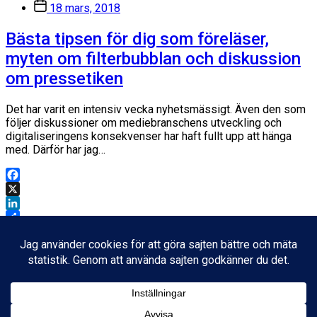
Inläggsdatum
18 mars, 2018
Bästa tipsen för dig som föreläser,
myten om filterbubblan och diskussion
om pressetiken
Det har varit en intensiv vecka nyhetsmässigt. Även den som
följer diskussioner om mediebranschens utveckling och
digitaliseringens konsekvenser har haft fullt upp att hänga
med. Därför har jag…
Facebook
X
LinkedIn
Dela
Inläggsdatum
19 november, 2017
Ladda mer
Inget kvar att ladda.