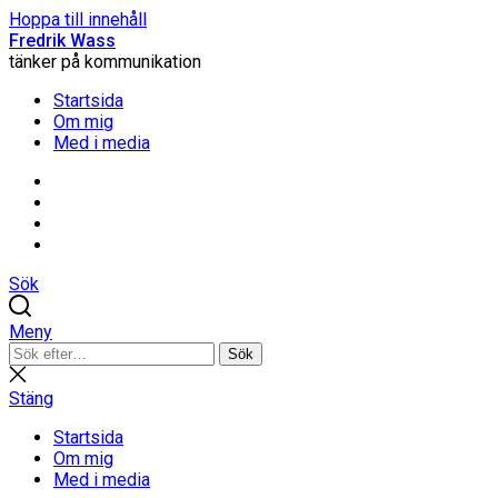
Hoppa till innehåll
Fredrik Wass
tänker på kommunikation
Startsida
Om mig
Med i media
Linkedin
Threads
Instagram
Facebook
Sök
Meny
Sök
Sök
efter:
Stäng
sökning
Stäng
Startsida
Om mig
Med i media