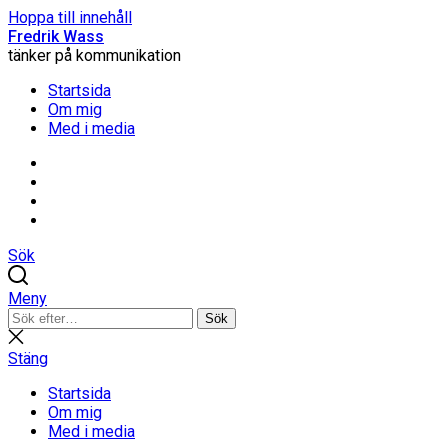
Hoppa till innehåll
Fredrik Wass
tänker på kommunikation
Startsida
Om mig
Med i media
Linkedin
Threads
Instagram
Facebook
Sök
Meny
Sök
Sök
efter:
Stäng
sökning
Stäng
Startsida
Om mig
Med i media