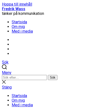
Hoppa till innehåll
Fredrik Wass
tänker på kommunikation
Startsida
Om mig
Med i media
Linkedin
Threads
Instagram
Facebook
Sök
Meny
Sök
Sök
efter:
Stäng
sökning
Stäng
Startsida
Om mig
Med i media