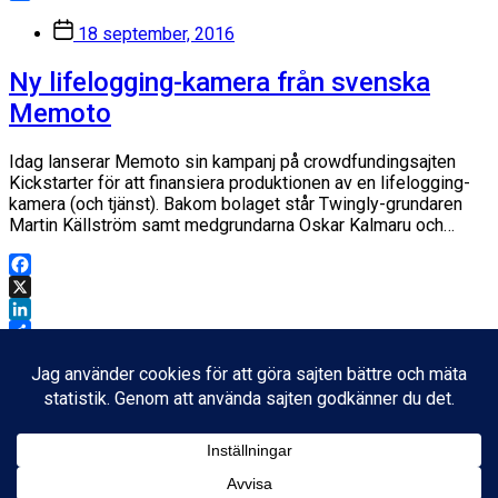
Dela
Inläggsdatum
18 september, 2016
Ny lifelogging-kamera från svenska
Memoto
Idag lanserar Memoto sin kampanj på crowdfundingsajten
Kickstarter för att finansiera produktionen av en lifelogging-
kamera (och tjänst). Bakom bolaget står Twingly-grundaren
Martin Källström samt medgrundarna Oskar Kalmaru och…
Facebook
X
LinkedIn
Dela
Inläggsdatum
23 oktober, 2012
Ladda mer
Inget kvar att ladda.
© 2026
Fredrik Wass