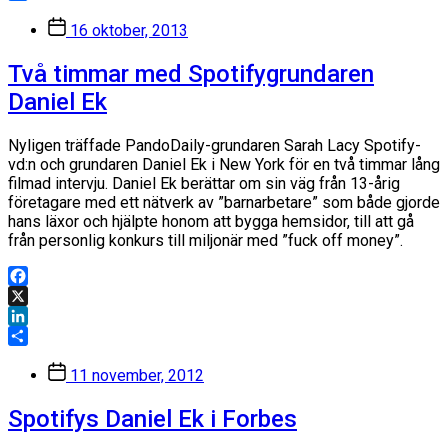
Dela
Inläggsdatum
16 oktober, 2013
Två timmar med Spotifygrundaren
Daniel Ek
Nyligen träffade PandoDaily-grundaren Sarah Lacy Spotify-
vd:n och grundaren Daniel Ek i New York för en två timmar lång
filmad intervju. Daniel Ek berättar om sin väg från 13-årig
företagare med ett nätverk av ”barnarbetare” som både gjorde
hans läxor och hjälpte honom att bygga hemsidor, till att gå
från personlig konkurs till miljonär med ”fuck off money”.
Facebook
X
LinkedIn
Dela
Inläggsdatum
11 november, 2012
Spotifys Daniel Ek i Forbes