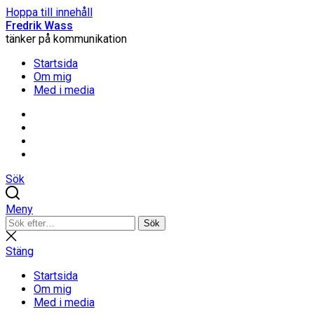
Hoppa till innehåll
Fredrik Wass
tänker på kommunikation
Startsida
Om mig
Med i media
Linkedin
Threads
Instagram
Facebook
Sök
Meny
Sök
Sök
efter:
Stäng
sökning
Stäng
Startsida
Om mig
Med i media