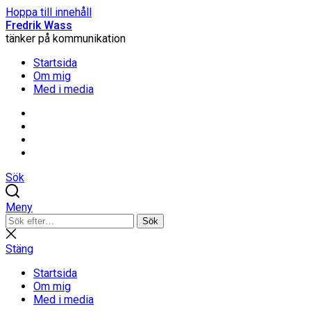
Hoppa till innehåll
Fredrik Wass
tänker på kommunikation
Startsida
Om mig
Med i media
Linkedin
Threads
Instagram
Facebook
Sök
Meny
Sök
Sök
efter:
Stäng
sökning
Stäng
Startsida
Om mig
Med i media