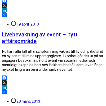
Facebook
X
LinkedIn
Dela
Inläggsdatum
19 april, 2013
Livebevakning av event – nytt
affärsområde
Nu har i alla fall affärschefen i mig vaknat till liv och paketerat
en ny tjänst till mina uppdragsgivare. I korthet går det ut på att
engagera besökarna på ditt event via sociala medier och
samtidigt skapa delbart och länkbart innehåll som lever långt
mycket längre än bara under själva eventet.
Facebook
X
LinkedIn
Dela
Inläggsdatum
20 mars, 2013