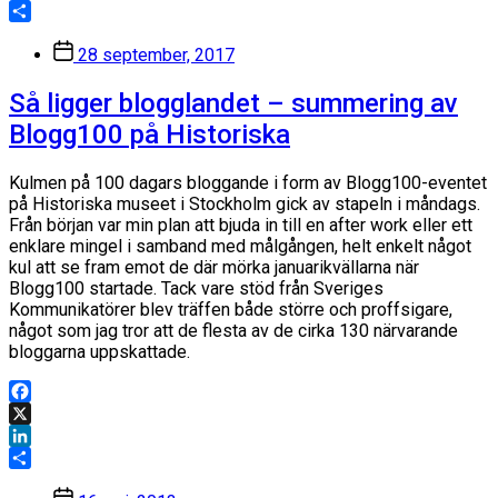
LinkedIn
Dela
Inläggsdatum
28 september, 2017
Så ligger blogglandet – summering av
Blogg100 på Historiska
Kulmen på 100 dagars bloggande i form av Blogg100-eventet
på Historiska museet i Stockholm gick av stapeln i måndags.
Från början var min plan att bjuda in till en after work eller ett
enklare mingel i samband med målgången, helt enkelt något
kul att se fram emot de där mörka januarikvällarna när
Blogg100 startade. Tack vare stöd från Sveriges
Kommunikatörer blev träffen både större och proffsigare,
något som jag tror att de flesta av de cirka 130 närvarande
bloggarna uppskattade.
Facebook
X
LinkedIn
Dela
Inläggsdatum