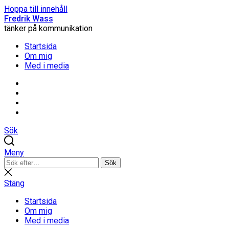
Hoppa till innehåll
Fredrik Wass
tänker på kommunikation
Startsida
Om mig
Med i media
Linkedin
Threads
Instagram
Facebook
Sök
Meny
Sök
Sök
efter:
Stäng
sökning
Stäng
Startsida
Om mig
Med i media