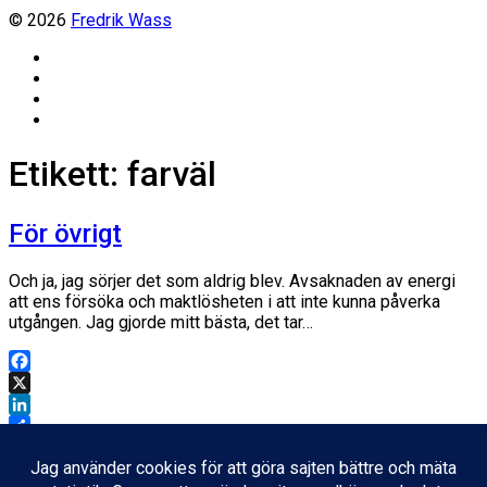
© 2026
Fredrik Wass
Linkedin
Threads
Instagram
Facebook
Etikett:
farväl
För övrigt
Och ja, jag sörjer det som aldrig blev. Avsaknaden av energi
att ens försöka och maktlösheten i att inte kunna påverka
utgången. Jag gjorde mitt bästa, det tar…
Facebook
X
LinkedIn
Dela
Inläggsdatum
25 september, 2011