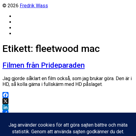
© 2026
Fredrik Wass
Linkedin
Threads
Instagram
Facebook
Etikett:
fleetwood mac
Filmen från Prideparaden
Jag gjorde såklart en film också, som jag brukar göra. Den är i
HD, så kolla gärna i fullskärm med HD påslaget.
Facebook
X
LinkedIn
Dela
Inläggsdatum
6 augusti, 2011