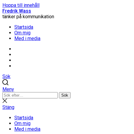
Hoppa till innehåll
Fredrik Wass
tänker på kommunikation
Startsida
Om mig
Med i media
Linkedin
Threads
Instagram
Facebook
Sök
Meny
Sök
Sök
efter:
Stäng
sökning
Stäng
Startsida
Om mig
Med i media