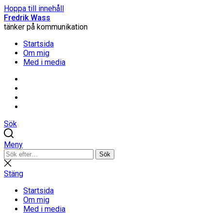
Hoppa till innehåll
Fredrik Wass
tänker på kommunikation
Startsida
Om mig
Med i media
Linkedin
Threads
Instagram
Facebook
Sök
Meny
Sök
Sök
efter:
Stäng
sökning
Stäng
Startsida
Om mig
Med i media