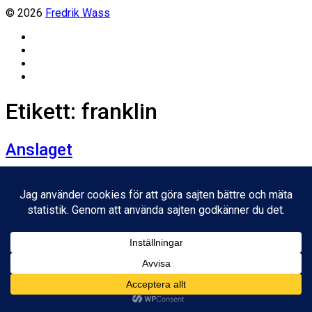
© 2026
Fredrik Wass
Linkedin
Threads
Instagram
Facebook
Etikett:
franklin
Anslaget
Inläggsdatum
25 maj, 2011
Ladda mer
Inget kvar att ladda.
© 2026
Fredrik Wass
Tema av
Anders Norén