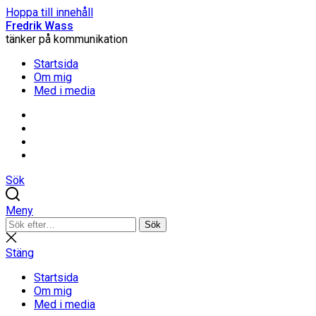
Hoppa till innehåll
Fredrik Wass
tänker på kommunikation
Startsida
Om mig
Med i media
Linkedin
Threads
Instagram
Facebook
Sök
Meny
Sök
Sök
efter:
Stäng
sökning
Stäng
Startsida
Om mig
Med i media