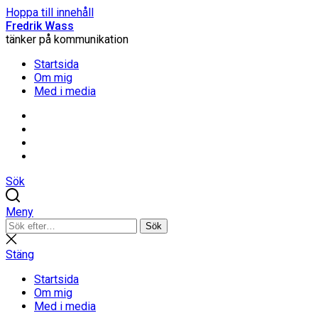
Hoppa till innehåll
Fredrik Wass
tänker på kommunikation
Startsida
Om mig
Med i media
Linkedin
Threads
Instagram
Facebook
Sök
Meny
Sök
Sök
efter:
Stäng
sökning
Stäng
Startsida
Om mig
Med i media