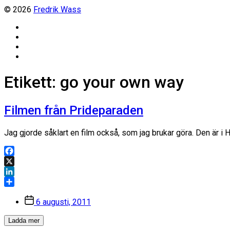
© 2026
Fredrik Wass
Linkedin
Threads
Instagram
Facebook
Etikett:
go your own way
Filmen från Prideparaden
Jag gjorde såklart en film också, som jag brukar göra. Den är i 
Facebook
X
LinkedIn
Dela
Inläggsdatum
6 augusti, 2011
Ladda mer