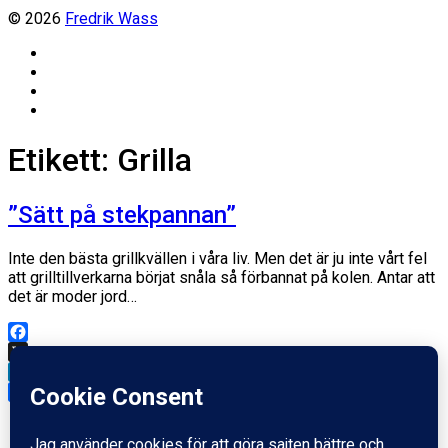
© 2026
Fredrik Wass
Linkedin
Threads
Instagram
Facebook
Etikett:
Grilla
”Sätt på stekpannan”
Inte den bästa grillkvällen i våra liv. Men det är ju inte vårt fel
att grilltillverkarna börjat snåla så förbannat på kolen. Antar att
det är moder jord…
Facebook
X
LinkedIn
Dela
Inläggsdatum
26 juni, 2011