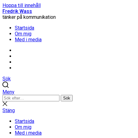
Hoppa till innehåll
Fredrik Wass
tänker på kommunikation
Startsida
Om mig
Med i media
Linkedin
Threads
Instagram
Facebook
Sök
Meny
Sök
Sök
efter:
Stäng
sökning
Stäng
Startsida
Om mig
Med i media