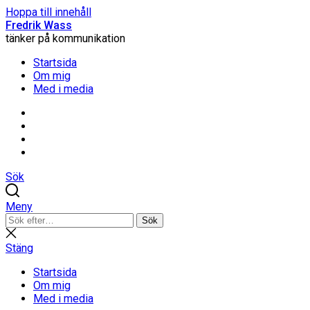
Hoppa till innehåll
Fredrik Wass
tänker på kommunikation
Startsida
Om mig
Med i media
Linkedin
Threads
Instagram
Facebook
Sök
Meny
Sök
Sök
efter:
Stäng
sökning
Stäng
Startsida
Om mig
Med i media