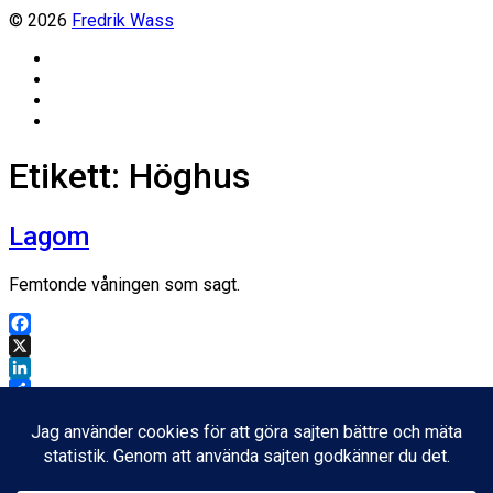
© 2026
Fredrik Wass
Linkedin
Threads
Instagram
Facebook
Etikett:
Höghus
Lagom
Femtonde våningen som sagt.
Facebook
X
LinkedIn
Dela
Inläggsdatum
20 april, 2011
Ladda mer