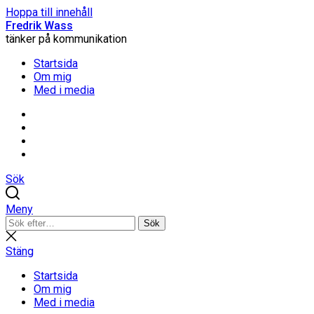
Hoppa till innehåll
Fredrik Wass
tänker på kommunikation
Startsida
Om mig
Med i media
Linkedin
Threads
Instagram
Facebook
Sök
Meny
Sök
Sök
efter:
Stäng
sökning
Stäng
Startsida
Om mig
Med i media