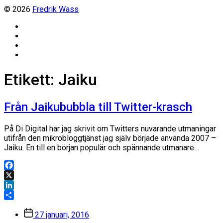
© 2026
Fredrik Wass
Linkedin
Threads
Instagram
Facebook
Etikett:
Jaiku
Från Jaikububbla till Twitter-krasch
På Di Digital har jag skrivit om Twitters nuvarande utmaningar
utifrån den mikrobloggtjänst jag själv började använda 2007 –
Jaiku. En till en början populär och spännande utmanare…
Facebook
X
LinkedIn
Dela
Inläggsdatum
27 januari, 2016