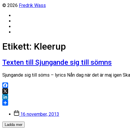
© 2026
Fredrik Wass
Linkedin
Threads
Instagram
Facebook
Etikett:
Kleerup
Texten till Sjungande sig till sömns
Sjungande sig till söms – lyrics Nån dag när det är maj igen S
Facebook
X
LinkedIn
Dela
Inläggsdatum
16 november, 2013
Ladda mer