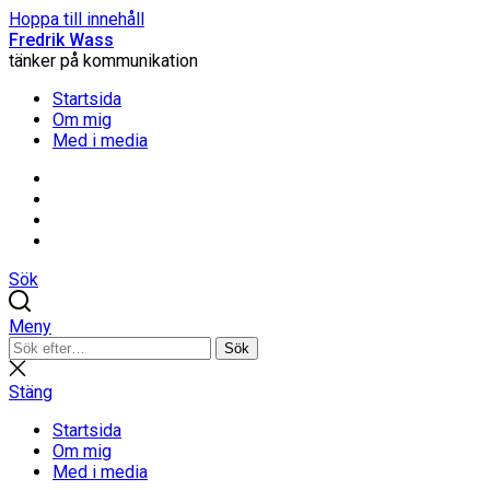
Hoppa till innehåll
Fredrik Wass
tänker på kommunikation
Startsida
Om mig
Med i media
Linkedin
Threads
Instagram
Facebook
Sök
Meny
Sök
Sök
efter:
Stäng
sökning
Stäng
Startsida
Om mig
Med i media