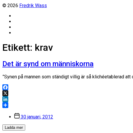
© 2026
Fredrik Wass
Linkedin
Threads
Instagram
Facebook
Etikett:
krav
Det är synd om människorna
”Synen på mannen som ständigt villig är så klichéetablerad att d
Facebook
X
LinkedIn
Dela
Inläggsdatum
30 januari, 2012
Ladda mer