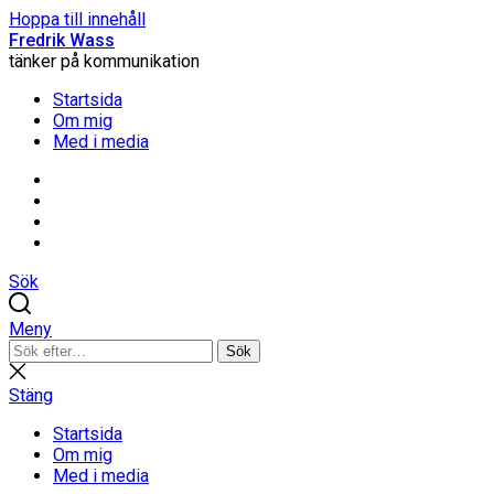
Hoppa till innehåll
Fredrik Wass
tänker på kommunikation
Startsida
Om mig
Med i media
Linkedin
Threads
Instagram
Facebook
Sök
Meny
Sök
Sök
efter:
Stäng
sökning
Stäng
Startsida
Om mig
Med i media