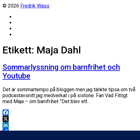
© 2026
Fredrik Wass
Linkedin
Threads
Instagram
Facebook
Etikett:
Maja Dahl
Sommarlyssning om barnfrihet och
Youtube
Det är sommartempo på bloggen men jag tänkte tipsa om två
podcastavsnitt jag medverkat i på sistone: Fan Vad Fittigt
med Maja – om barnfrihet ”Det blev ett…
Facebook
X
LinkedIn
Dela