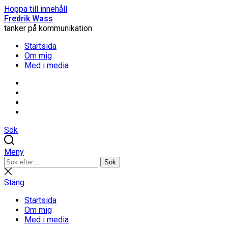
Hoppa till innehåll
Fredrik Wass
tänker på kommunikation
Startsida
Om mig
Med i media
Linkedin
Threads
Instagram
Facebook
Sök
Meny
Sök
Sök
efter:
Stäng
sökning
Stäng
Startsida
Om mig
Med i media