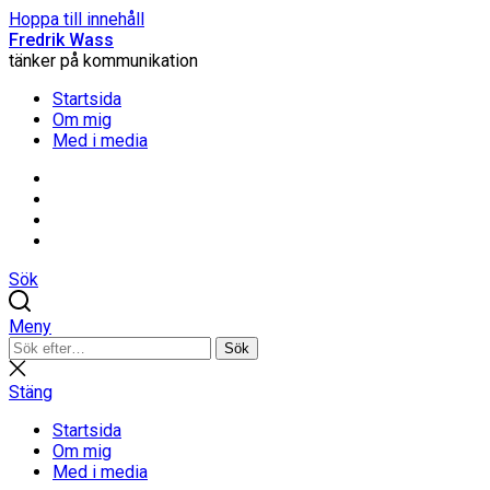
Hoppa till innehåll
Fredrik Wass
tänker på kommunikation
Startsida
Om mig
Med i media
Linkedin
Threads
Instagram
Facebook
Sök
Meny
Sök
Sök
efter:
Stäng
sökning
Stäng
Startsida
Om mig
Med i media