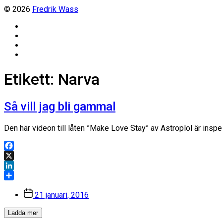
© 2026
Fredrik Wass
Linkedin
Threads
Instagram
Facebook
Etikett:
Narva
Så vill jag bli gammal
Den här videon till låten ”Make Love Stay” av Astroplol är insp
Facebook
X
LinkedIn
Dela
Inläggsdatum
21 januari, 2016
Ladda mer