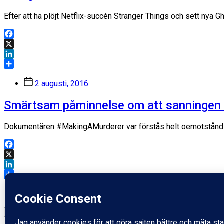
Efter att ha plöjt Netflix-succén Stranger Things och sett nya G
Facebook
X
LinkedIn
Dela
Inläggsdatum
2 augusti, 2016
Smärtsam påminnelse om att sanningen all
Dokumentären #MakingAMurderer var förstås helt oemotståndli
Facebook
X
LinkedIn
Dela
Inläggsdatum
1 januari, 2016
Ladda mer