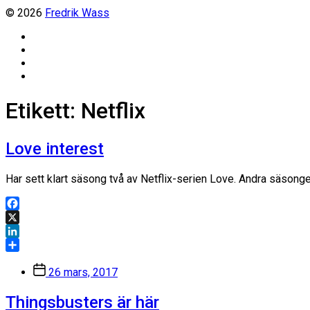
© 2026
Fredrik Wass
Linkedin
Threads
Instagram
Facebook
Etikett:
Netflix
Love interest
Har sett klart säsong två av Netflix-serien Love. Andra säsonge
Facebook
X
LinkedIn
Dela
Inläggsdatum
26 mars, 2017
Thingsbusters är här