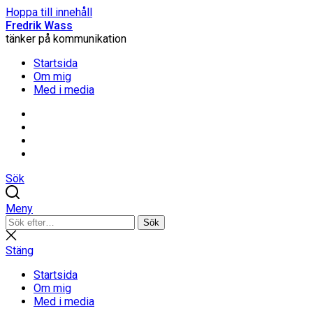
Hoppa till innehåll
Fredrik Wass
tänker på kommunikation
Startsida
Om mig
Med i media
Linkedin
Threads
Instagram
Facebook
Sök
Meny
Sök
Sök
efter:
Stäng
sökning
Stäng
Startsida
Om mig
Med i media