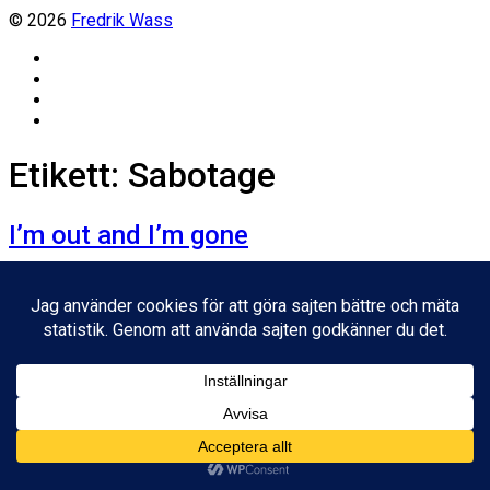
© 2026
Fredrik Wass
Linkedin
Threads
Instagram
Facebook
Etikett:
Sabotage
I’m out and I’m gone
Inläggsdatum
4 april, 2017
Ladda mer
Inget kvar att ladda.
© 2026
Fredrik Wass
Tema av
Anders Norén