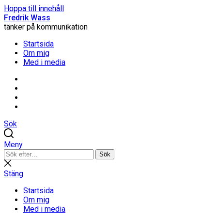
Hoppa till innehåll
Fredrik Wass
tänker på kommunikation
Startsida
Om mig
Med i media
Linkedin
Threads
Instagram
Facebook
Sök
Meny
Sök
Sök
efter:
Stäng
sökning
Stäng
Startsida
Om mig
Med i media