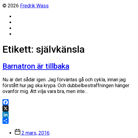
© 2026
Fredrik Wass
Linkedin
Threads
Instagram
Facebook
Etikett:
självkänsla
Barnatron är tillbaka
Nu är det sådär igen. Jag förväntas gå och cykla, innan jag
förstått hur jag ska krypa. Och dubbelbestraffningen hänger
ovanför mig. Att vilja vara bra, men inte…
Facebook
X
LinkedIn
Dela
Inläggsdatum
2 mars, 2016