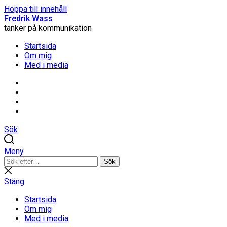
Hoppa till innehåll
Fredrik Wass
tänker på kommunikation
Startsida
Om mig
Med i media
Linkedin
Threads
Instagram
Facebook
Sök
Meny
Sök
Sök
efter:
Stäng
sökning
Stäng
Startsida
Om mig
Med i media