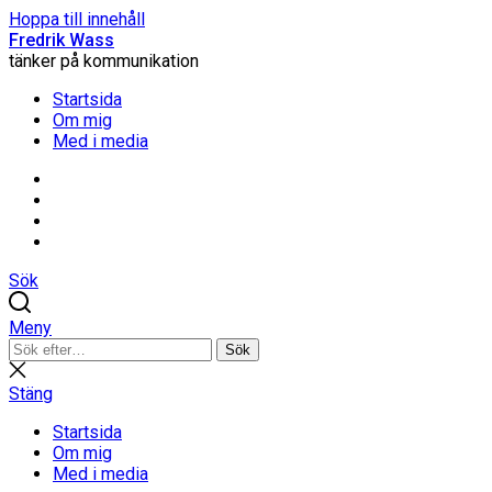
Hoppa till innehåll
Fredrik Wass
tänker på kommunikation
Startsida
Om mig
Med i media
Linkedin
Threads
Instagram
Facebook
Sök
Meny
Sök
Sök
efter:
Stäng
sökning
Stäng
Startsida
Om mig
Med i media