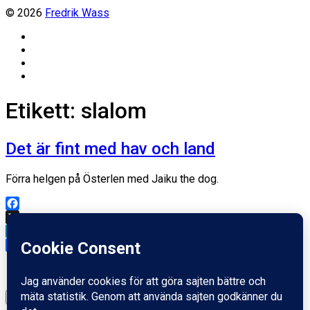
© 2026
Fredrik Wass
Linkedin
Threads
Instagram
Facebook
Etikett:
slalom
Det är fint med hav och land
Förra helgen på Österlen med Jaiku the dog.
Facebook
X
LinkedIn
Dela
Inläggsdatum
17 april, 2011
Ladda mer