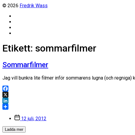
© 2026
Fredrik Wass
Linkedin
Threads
Instagram
Facebook
Etikett:
sommarfilmer
Sommarfilmer
Jag vill bunkra lite filmer inför sommarens lugna (och regniga) 
Facebook
X
LinkedIn
Dela
Inläggsdatum
12 juli, 2012
Ladda mer