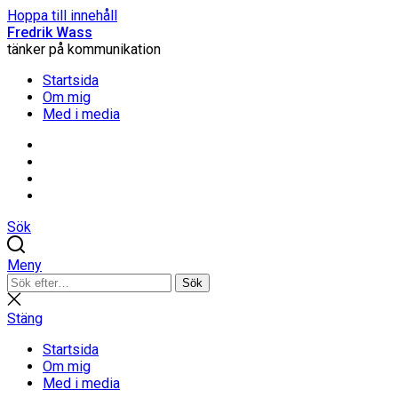
Hoppa till innehåll
Fredrik Wass
tänker på kommunikation
Startsida
Om mig
Med i media
Linkedin
Threads
Instagram
Facebook
Sök
Meny
Sök
Sök
efter:
Stäng
sökning
Stäng
Startsida
Om mig
Med i media