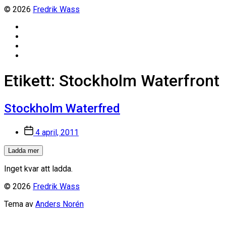
© 2026
Fredrik Wass
Linkedin
Threads
Instagram
Facebook
Etikett:
Stockholm Waterfront
Stockholm Waterfred
Inläggsdatum
4 april, 2011
Ladda mer
Inget kvar att ladda.
© 2026
Fredrik Wass
Tema av
Anders Norén