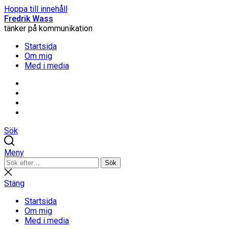
Hoppa till innehåll
Fredrik Wass
tänker på kommunikation
Startsida
Om mig
Med i media
Linkedin
Threads
Instagram
Facebook
Sök
Meny
Sök
Sök
efter:
Stäng
sökning
Stäng
Startsida
Om mig
Med i media