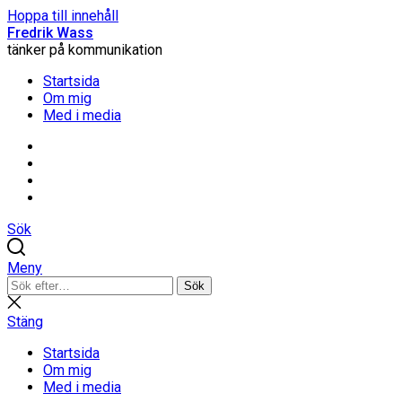
Hoppa till innehåll
Fredrik Wass
tänker på kommunikation
Startsida
Om mig
Med i media
Linkedin
Threads
Instagram
Facebook
Sök
Meny
Sök
Sök
efter:
Stäng
sökning
Stäng
Startsida
Om mig
Med i media