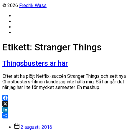
© 2026
Fredrik Wass
Linkedin
Threads
Instagram
Facebook
Etikett:
Stranger Things
Thingsbusters är här
Efter att ha plöjt Netflix-succén Stranger Things och sett nya
Ghostbusters-filmen kunde jag inte hålla mig. Så här går det
när jag har lite för mycket semester. En mashup…
Facebook
X
LinkedIn
Dela
Inläggsdatum
2 augusti, 2016