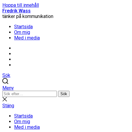
Hoppa till innehåll
Fredrik Wass
tänker på kommunikation
Startsida
Om mig
Med i media
Linkedin
Threads
Instagram
Facebook
Sök
Meny
Sök
Sök
efter:
Stäng
sökning
Stäng
Startsida
Om mig
Med i media