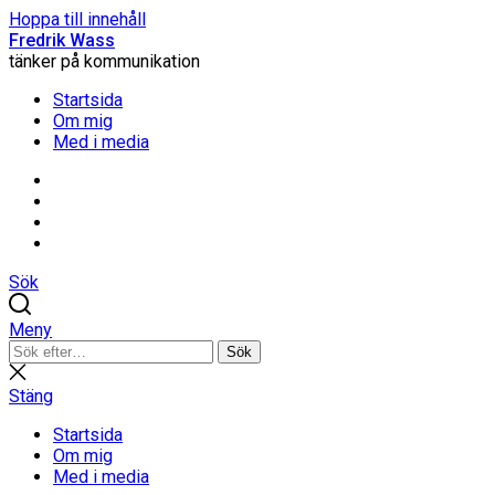
Hoppa till innehåll
Fredrik Wass
tänker på kommunikation
Startsida
Om mig
Med i media
Linkedin
Threads
Instagram
Facebook
Sök
Meny
Sök
Sök
efter:
Stäng
sökning
Stäng
Startsida
Om mig
Med i media