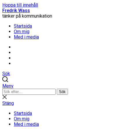
Hoppa till innehåll
Fredrik Wass
tänker på kommunikation
Startsida
Om mig
Med i media
Linkedin
Threads
Instagram
Facebook
Sök
Meny
Sök
Sök
efter:
Stäng
sökning
Stäng
Startsida
Om mig
Med i media