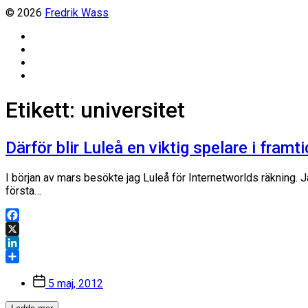
© 2026
Fredrik Wass
Linkedin
Threads
Instagram
Facebook
Etikett:
universitet
Därför blir Luleå en viktig spelare i framt
I början av mars besökte jag Luleå för Internetworlds räkning. J
första…
Facebook
X
LinkedIn
Dela
Inläggsdatum
5 maj, 2012