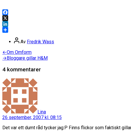
Facebook
X
LinkedIn
Dela
Inläggsförfattare
Av
Fredrik Wass
Inläggsnavigering
Föregående
←
Om Omform
inlägg:
Nästa
→
Bloggare gillar H&M
inlägg:
4 kommentarer
säger:
Lina
26 september, 2007 kl. 08:15
Det var ett dumt råd tycker jag:P Finns flickor som faktiskt gillar 