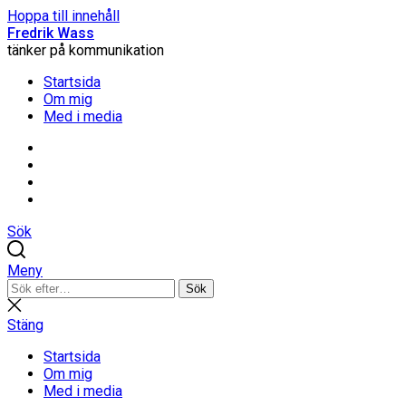
Hoppa till innehåll
Fredrik Wass
tänker på kommunikation
Startsida
Om mig
Med i media
Linkedin
Threads
Instagram
Facebook
Sök
Meny
Sök
Sök
efter:
Stäng
sökning
Stäng
Startsida
Om mig
Med i media