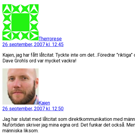
säger:
Therrorese
26 september, 2007 kl. 12:45
Kajen, jag har fått låtcitat. Tyckte inte om det…Föredrar ”riktiga”
Dave Grohls ord var mycket vackra!
säger:
Kajen
26 september, 2007 kl. 12:50
Jag har slutat med låtcitat som direktkommunikation med männ
Nuförtiden skriver jag mina egna ord. Det funkar det också. Me
människa liksom.