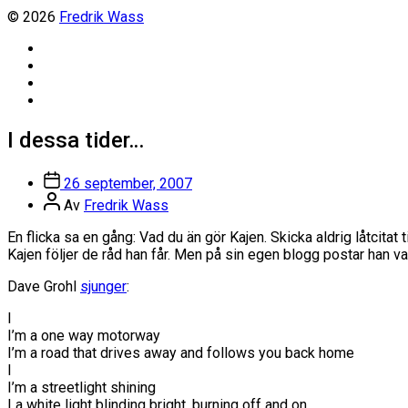
© 2026
Fredrik Wass
Linkedin
Threads
Instagram
Facebook
I dessa tider…
Inläggsdatum
26 september, 2007
Inläggsförfattare
Av
Fredrik Wass
En flicka sa en gång: Vad du än gör Kajen. Skicka aldrig låtcitat til
Kajen följer de råd han får. Men på sin egen blogg postar han vad
Dave Grohl
sjunger
:
I
I’m a one way motorway
I’m a road that drives away and follows you back home
I
I’m a streetlight shining
I a white light blinding bright, burning off and on