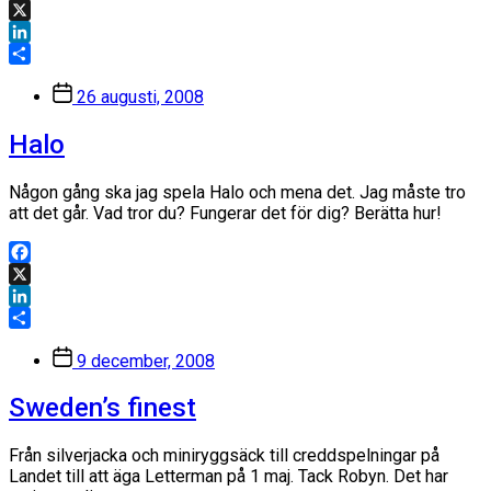
Facebook
X
LinkedIn
Dela
Inläggsdatum
26 augusti, 2008
Halo
Någon gång ska jag spela Halo och mena det. Jag måste tro
att det går. Vad tror du? Fungerar det för dig? Berätta hur!
Facebook
X
LinkedIn
Dela
Inläggsdatum
9 december, 2008
Sweden’s finest
Från silverjacka och miniryggsäck till creddspelningar på
Landet till att äga Letterman på 1 maj. Tack Robyn. Det har