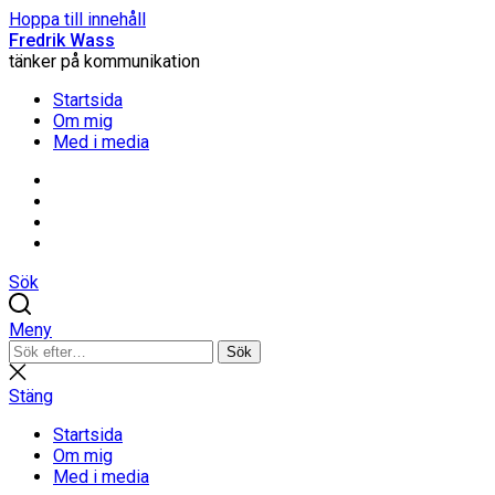
Hoppa till innehåll
Fredrik Wass
tänker på kommunikation
Startsida
Om mig
Med i media
Linkedin
Threads
Instagram
Facebook
Sök
Meny
Sök
Sök
efter:
Stäng
sökning
Stäng
Startsida
Om mig
Med i media