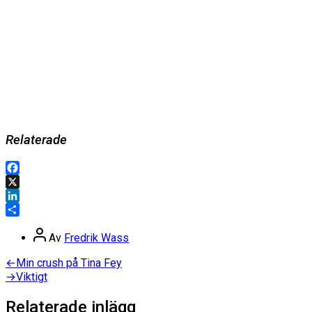
Relaterade
Facebook
X
LinkedIn
Dela
Inläggsförfattare
Av
Fredrik Wass
Inläggsnavigering
Föregående
←
Min crush på Tina Fey
inlägg:
Nästa
→
Viktigt
inlägg:
Relaterade inlägg