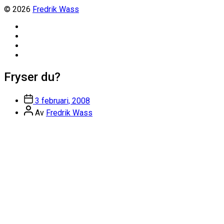
© 2026
Fredrik Wass
Linkedin
Threads
Instagram
Facebook
Fryser du?
Inläggsdatum
3 februari, 2008
Inläggsförfattare
Av
Fredrik Wass