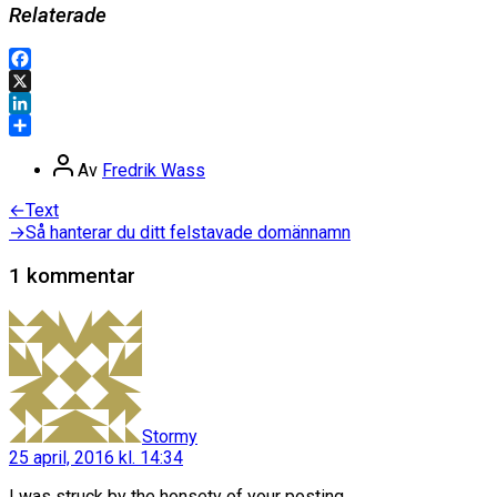
Relaterade
Facebook
X
LinkedIn
Dela
Inläggsförfattare
Av
Fredrik Wass
Inläggsnavigering
Föregående
←
Text
inlägg:
Nästa
→
Så hanterar du ditt felstavade domännamn
inlägg:
1 kommentar
säger:
Stormy
25 april, 2016 kl. 14:34
I was struck by the honsety of your posting