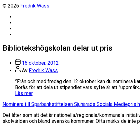
© 2026
Fredrik Wass
Linkedin
Threads
Instagram
Facebook
Bibliotekshögskolan delar ut pris
Inläggsdatum
16 oktober, 2012
Inläggsförfattare
Av
Fredrik Wass
”Från och med fredag den 12 oktober kan du nominera kandi
Borås för att dela ut stipendiet vars syfte är att ”uppm
Läs mer
.
Nominera till Sparbankstiftelsen Sjuhärads Sociala Mediepris h
Det låter som att det är nationella/regionala/kommunala initiat
skolvärlden och bland svenska kommuner. Ofta märks de inte på