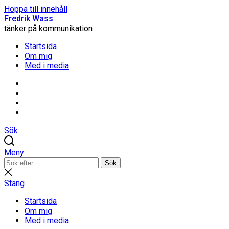
Hoppa till innehåll
Fredrik Wass
tänker på kommunikation
Startsida
Om mig
Med i media
Linkedin
Threads
Instagram
Facebook
Sök
Meny
Sök
Sök
efter:
Stäng
sökning
Stäng
Startsida
Om mig
Med i media