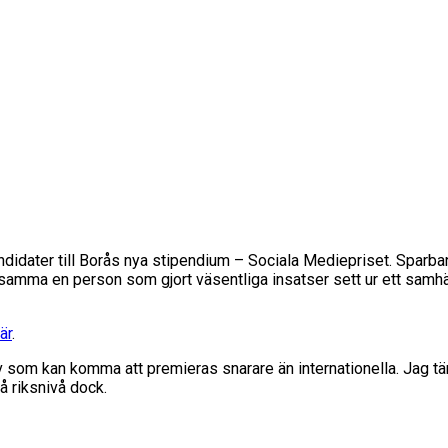
dater till Borås nya stipendium – Sociala Mediepriset. Sparbank
ärksamma en person som gjort väsentliga insatser sett ur ett sam
är
.
iv som kan komma att premieras snarare än internationella. Jag t
 riksnivå dock.