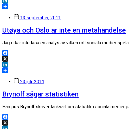
X
LinkedIn
Dela
Inläggsdatum
13 september, 2011
Utøya och Oslo är inte en metahändelse
Jag orkar inte läsa en analys av vilken roll sociala medier spel
Facebook
X
LinkedIn
Dela
Inläggsdatum
23 juli, 2011
Brynolf sågar statistiken
Hampus Brynolf skriver tänkvärt om statistik i sociala medier 
Facebook
X