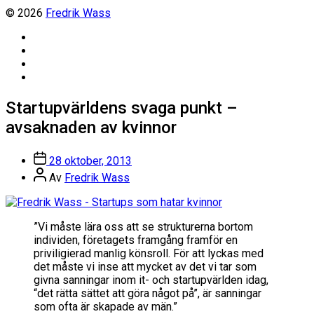
© 2026
Fredrik Wass
Linkedin
Threads
Instagram
Facebook
Startupvärldens svaga punkt –
avsaknaden av kvinnor
Inläggsdatum
28 oktober, 2013
Inläggsförfattare
Av
Fredrik Wass
”Vi måste lära oss att se strukturerna bortom
individen, företagets framgång framför en
priviligierad manlig könsroll. För att lyckas med
det måste vi inse att mycket av det vi tar som
givna sanningar inom it- och startupvärlden idag,
“det rätta sättet att göra något på”, är sanningar
som ofta är skapade av män.”