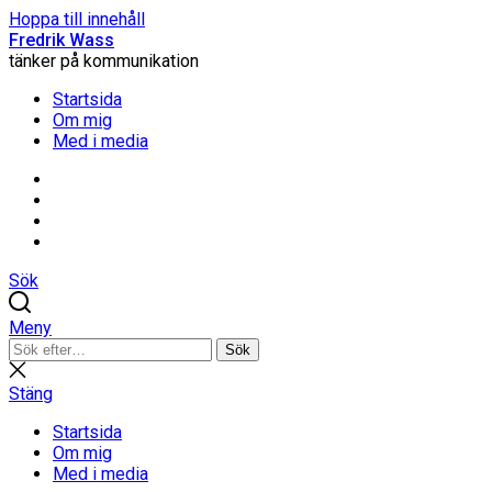
Hoppa till innehåll
Fredrik Wass
tänker på kommunikation
Startsida
Om mig
Med i media
Linkedin
Threads
Instagram
Facebook
Sök
Meny
Sök
Sök
efter:
Stäng
sökning
Stäng
Startsida
Om mig
Med i media