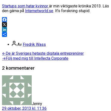
Startups som hatar kvinnor
är min viktigaste krönika 2013. Läs
den gärna på
Internetworld.se
. It’s forskning stupid.
Facebook
X
LinkedIn
Dela
Inläggsförfattare
Av
Fredrik Wass
Inläggsnavigering
Föregående
←
De är Sveriges hetaste digitala entreprenörer
inlägg:
Nästa
→
Följ med mig till Intellecta Corporate
inlägg:
2 kommentarer
säger:
Jenny
29 oktober, 2013 kl. 11:36