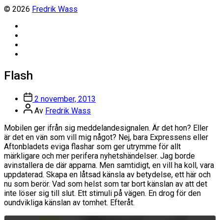
© 2026
Fredrik Wass
Linkedin
Threads
Instagram
Facebook
Flash
Inläggsdatum
2 november, 2013
Inläggsförfattare
Av
Fredrik Wass
Mobilen ger ifrån sig meddelandesignalen. Är det hon? Eller
är det en vän som vill mig något? Nej, bara Expressens eller
Aftonbladets eviga flashar som ger utrymme för allt
märkligare och mer perifera nyhetshändelser. Jag borde
avinstallera de där apparna. Men samtidigt, en vill ha koll, vara
uppdaterad. Skapa en låtsad känsla av betydelse, ett här och
nu som berör. Vad som helst som tar bort känslan av att det
inte löser sig till slut. Ett stimuli på vägen. En drog för den
oundvikliga känslan av tomhet. Efteråt.