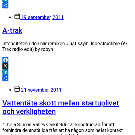
LinkedIn
Dela
Inläggsdatum
19 september, 2011
A-trak
Intensiteten i den här remixen. Just sayin. Indestructible (A-
Trak radio edit) by robyn
Facebook
X
LinkedIn
Dela
Inläggsdatum
21 november, 2011
Vattentäta skott mellan startuplivet
och verkligheten
”…hela Silicon Valleys arkitektur är konstruerad för att
förhindra de anställda från att ha någon som helst kontakt