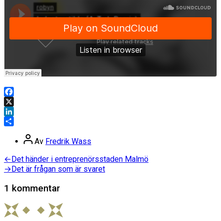
Facebook
X
LinkedIn
Dela
Inläggsförfattare
Av
Fredrik Wass
Inläggsnavigering
Föregående
←
Det händer i entreprenörsstaden Malmö
inlägg:
Nästa
→
Det är frågan som är svaret
inlägg:
1 kommentar
säger: