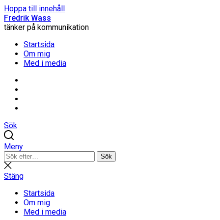
Hoppa till innehåll
Fredrik Wass
tänker på kommunikation
Startsida
Om mig
Med i media
Linkedin
Threads
Instagram
Facebook
Sök
Meny
Sök
Sök
efter:
Stäng
sökning
Stäng
Startsida
Om mig
Med i media