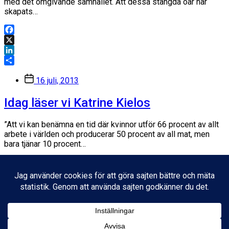
med det omgivande samhället. Att dessa stängda öar har
skapats…
Facebook
X
LinkedIn
Dela
Inläggsdatum
16 juli, 2013
Idag läser vi Katrine Kielos
”Att vi kan benämna en tid där kvinnor ­utför 66 procent av allt
arbete i världen och producerar 50 procent av all mat, men
bara tjänar 10 procent…
Facebook
X
LinkedIn
Dela
Inläggsdatum
14 oktober, 2012