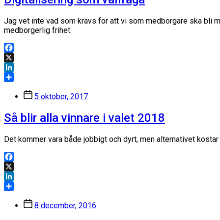
Jag vet inte vad som krävs för att vi som medborgare ska bli 
medborgerlig frihet.
Facebook
X
LinkedIn
Dela
Inläggsdatum
5 oktober, 2017
Så blir alla vinnare i valet 2018
Det kommer vara både jobbigt och dyrt, men alternativet kostar
Facebook
X
LinkedIn
Dela
Inläggsdatum
8 december, 2016