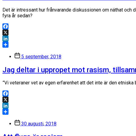
Det är intressant hur frånvarande diskussionen om näthat och d
fyra år sedan?
Facebook
X
LinkedIn
Dela
Inläggsdatum
5 september, 2018
Jag deltar i uppropet mot rasism, tills
”Vi veteraner vet av egen erfarenhet att det inte är den etniska
Facebook
X
LinkedIn
Dela
Inläggsdatum
30 augusti, 2018