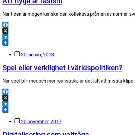
Att flyga är rasism
När tiden är mogen kanske den kollektiva pråmen av normer svän
Facebook
X
LinkedIn
Dela
Inläggsdatum
30 januari, 2018
Spel eller verklighet i världspolitiken?
När spel blir mer och mer realistiska är det lätt att missta klip
Facebook
X
LinkedIn
Dela
Inläggsdatum
20 november, 2017
Digitalisering som valfråga