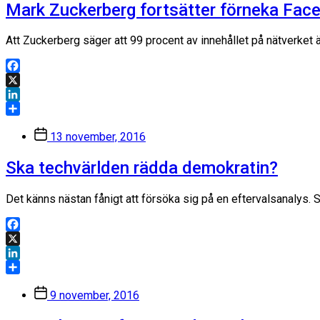
Mark Zuckerberg fortsätter förneka Face
Att Zuckerberg säger att 99 procent av innehållet på nätverket 
Facebook
X
LinkedIn
Dela
Inläggsdatum
13 november, 2016
Ska techvärlden rädda demokratin?
Det känns nästan fånigt att försöka sig på en eftervalsanalys. 
Facebook
X
LinkedIn
Dela
Inläggsdatum
9 november, 2016