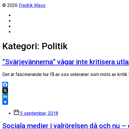
© 2026
Fredrik Wass
Linkedin
Threads
Instagram
Facebook
Kategori:
Politik
”Svärjevännerna” vågar inte kritisera ut
Det är fascinerande hur få av oss veteraner som möts av kritik f
Facebook
X
LinkedIn
Dela
Inläggsdatum
5 september, 2018
Sociala medier i valrörelsen då och nu – e