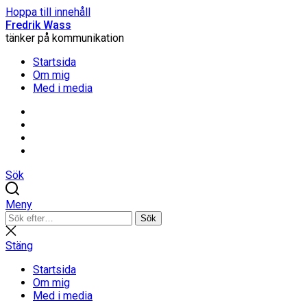
Hoppa till innehåll
Fredrik Wass
tänker på kommunikation
Startsida
Om mig
Med i media
Linkedin
Threads
Instagram
Facebook
Sök
Meny
Sök
Sök
efter:
Stäng
sökning
Stäng
Startsida
Om mig
Med i media