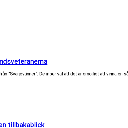
landsveteranerna
rån ”Svärjevänner”. De inser väl att det är omöjligt att vinna en
n tillbakablick