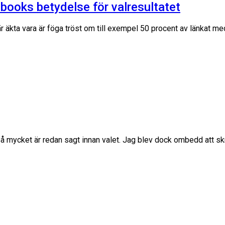
books betydelse för valresultatet
är äkta vara är föga tröst om till exempel 50 procent av länkat m
Så mycket är redan sagt innan valet. Jag blev dock ombedd att skr