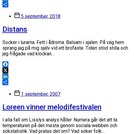
LinkedIn
Dela
Inläggsdatum
5 september, 2018
Distans
Socker i lurarna. Fett i ådrorna. Balsam i själen. På väg hem
sprang jag på mig själv vid ett brofäste. Tiden stod stilla och
jag frågade vad klockan…
Facebook
X
LinkedIn
Dela
Inläggsdatum
1 september, 2007
Loreen vinner melodifestivalen
I alla fall om Lisslys analys håller. Numera går det att ta
temperaturen på det mesta genom sociala webben och
sökstatistik. Vad pratas det om? Vad söker folk…