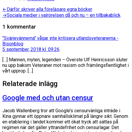
Inläggsnavigering
Föregående
←
Därför skriver alla föreläsare egna böcker
inlägg:
Nästa
→
Sociala medier i valrörelsen då och nu – en tillbakablick
inlägg:
1 kommentar
"Svärjevännerna" vågar inte kritisera utlandsveteranerna -
säger:
Bisonblog
5 september, 2018 kl. 09:26
[…] Mannen, myten, legenden – Överste Ulf Henricsson sluter
nu upp bakom Veteraner mot rasism och främlingsfientlighet i
vårt upprop. […]
Relaterade inlägg
Google med och utan censur
Jacob Wallenberg tror att Google’s censurvänliga inträde i
Kina gynnar ett öppnare samhällsklimat på längre sikt. Genom
en etablering i landet kommer ett ökat tryck att sättas på
regimen när det gäller yttrandefrihet och censurlagar. Det