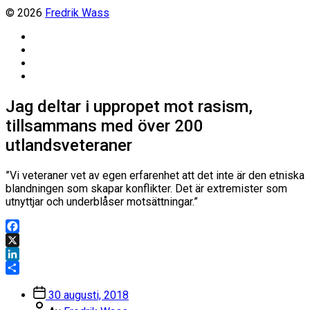
© 2026
Fredrik Wass
Linkedin
Threads
Instagram
Facebook
Jag deltar i uppropet mot rasism,
tillsammans med över 200
utlandsveteraner
”Vi veteraner vet av egen erfarenhet att det inte är den etniska
blandningen som skapar konflikter. Det är extremister som
utnyttjar och underblåser motsättningar.”
Facebook
X
LinkedIn
Dela
Inläggsdatum
30 augusti, 2018
Inläggsförfattare