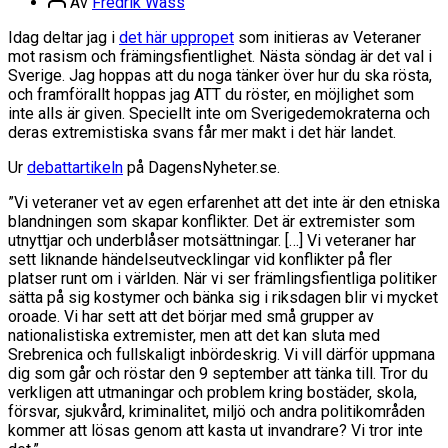
Av
Fredrik Wass
Idag deltar jag i
det här uppropet
som initieras av Veteraner
mot rasism och främingsfientlighet. Nästa söndag är det val i
Sverige. Jag hoppas att du noga tänker över hur du ska rösta,
och framförallt hoppas jag ATT du röster, en möjlighet som
inte alls är given. Speciellt inte om Sverigedemokraterna och
deras extremistiska svans får mer makt i det här landet.
Ur
debattartikeln
på DagensNyheter.se.
”Vi veteraner vet av egen erfarenhet att det inte är den etniska
blandningen som skapar konflikter. Det är extremister som
utnyttjar och underblåser motsättningar. […] Vi veteraner har
sett liknande händelseutvecklingar vid konflikter på fler
platser runt om i världen. När vi ser främlingsfientliga politiker
sätta på sig kostymer och bänka sig i riksdagen blir vi mycket
oroade. Vi har sett att det börjar med små grupper av
nationalistiska extremister, men att det kan sluta med
Srebrenica och fullskaligt inbördeskrig. Vi vill därför uppmana
dig som går och röstar den 9 september att tänka till. Tror du
verkligen att utmaningar och problem kring bostäder, skola,
försvar, sjukvård, kriminalitet, miljö och andra politikområden
kommer att lösas genom att kasta ut invandrare? Vi tror inte