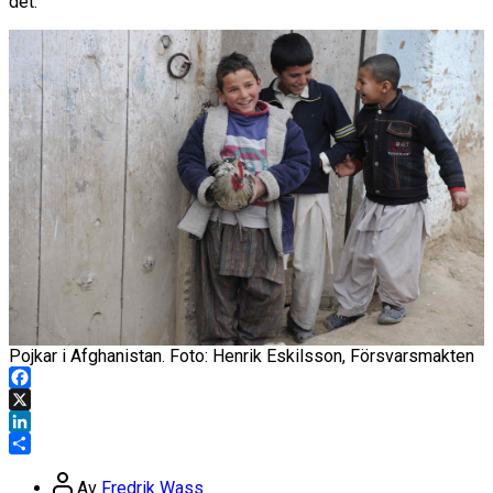
det.”
Pojkar i Afghanistan. Foto: Henrik Eskilsson, Försvarsmakten
Facebook
X
LinkedIn
Dela
Inläggsförfattare
Av
Fredrik Wass