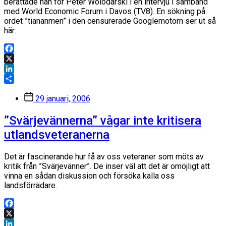
berättade han för Peter Wolodarski i en intervju i samband
med World Economic Forum i Davos (TV8). En sökning på
ordet ”tiananmen” i den censurerade Googlemotorn ser ut så
här:
Facebook
X
LinkedIn
Dela
Inläggsdatum
29 januari, 2006
”Svärjevännerna” vågar inte kritisera
utlandsveteranerna
Det är fascinerande hur få av oss veteraner som möts av
kritik från ”Svärjevänner”. De inser väl att det är omöjligt att
vinna en sådan diskussion och försöka kalla oss
landsförrädare.
Facebook
X