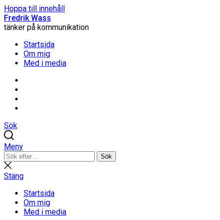
Hoppa till innehåll
Fredrik Wass
tänker på kommunikation
Startsida
Om mig
Med i media
Linkedin
Threads
Instagram
Facebook
Sök
Meny
Sök
Sök
efter:
Stäng
sökning
Stäng
Startsida
Om mig
Med i media