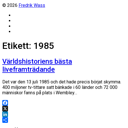
© 2026
Fredrik Wass
Linkedin
Threads
Instagram
Facebook
Etikett:
1985
Världshistoriens bästa
liveframträdande
Det var den 13 juli 1985 och det hade precis börjat skymma.
400 miljoner tv-tittare satt bänkade i 60 länder och 72 000
människor fanns på plats i Wembley…
Facebook
X
LinkedIn
Dela