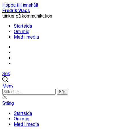
Hoppa till innehåll
Fredrik Wass
tänker på kommunikation
Startsida
Om mig
Med i media
Linkedin
Threads
Instagram
Facebook
Sök
Meny
Sök
Sök
efter:
Stäng
sökning
Stäng
Startsida
Om mig
Med i media