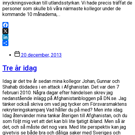
inryckningsveckan till utlandsstyrkan. Vi hade precis träffat de
personer som skulle bli våra närmaste kollegor under de
kommande 10 månaderna,…
Facebook
X
LinkedIn
Dela
Inläggsdatum
20 december, 2013
Tre år idag
Idag är det tre år sedan mina kollegor Johan, Gunnar och
Shahab dödades i en attack i Afghanistan. Det var den 7
februari 2010. Några dagar efter händelsen skrev jag
nedanstående inlägg på Afghanistanbloggen på DN.se. Jag
tänker också skriva om vad jag tycker om Försvarsmaktens
rekryteringskampanj Vad håller du på med? Men inte idag.
Idag återvänder mina tankar återigen till Afghanistan, och du
som följt mig vet att det kan bli lite tjatigt ibland. Men så är
det, och så måste det nog vara. Med lite perspektiv kan jag
givetvis se både bra och dåliga saker med Sveriges och