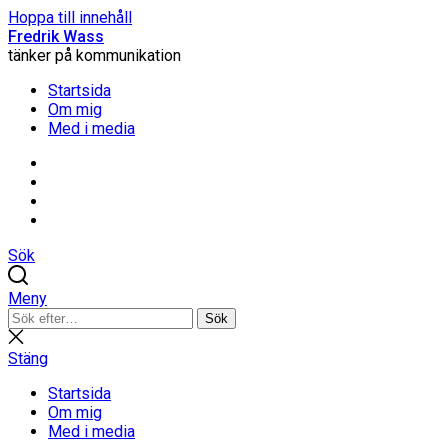
Hoppa till innehåll
Fredrik Wass
tänker på kommunikation
Startsida
Om mig
Med i media
Linkedin
Threads
Instagram
Facebook
Sök
Meny
Sök
Sök
efter:
Stäng
sökning
Stäng
Startsida
Om mig
Med i media