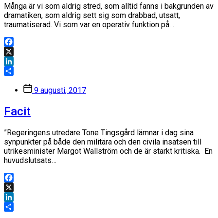
Många är vi som aldrig stred, som alltid fanns i bakgrunden av
dramatiken, som aldrig sett sig som drabbad, utsatt,
traumatiserad. Vi som var en operativ funktion på…
Facebook
X
LinkedIn
Dela
Inläggsdatum
9 augusti, 2017
Facit
”Regeringens utredare Tone Tingsgård lämnar i dag sina
synpunkter på både den militära och den civila insatsen till
utrikesminister Margot Wallström och de är starkt kritiska. En
huvudslutsats…
Facebook
X
LinkedIn
Dela