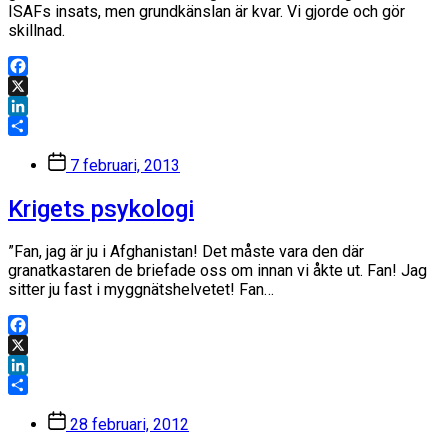
ISAFs insats, men grundkänslan är kvar. Vi gjorde och gör
skillnad.
Facebook
X
LinkedIn
Dela
Inläggsdatum
7 februari, 2013
Krigets psykologi
”Fan, jag är ju i Afghanistan! Det måste vara den där
granatkastaren de briefade oss om innan vi åkte ut. Fan! Jag
sitter ju fast i myggnätshelvetet! Fan…
Facebook
X
LinkedIn
Dela
Inläggsdatum
28 februari, 2012