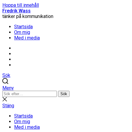
Hoppa till innehåll
Fredrik Wass
tänker på kommunikation
Startsida
Om mig
Med i media
Linkedin
Threads
Instagram
Facebook
Sök
Meny
Sök
Sök
efter:
Stäng
sökning
Stäng
Startsida
Om mig
Med i media