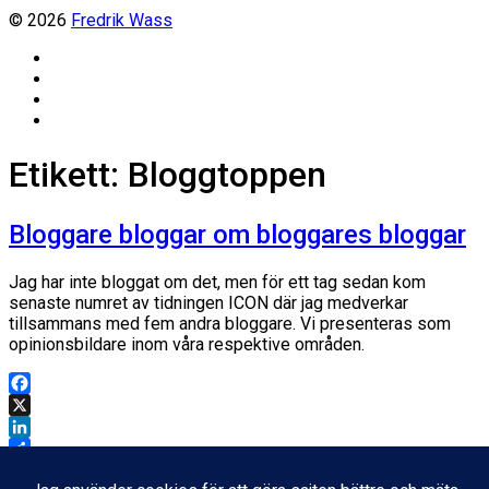
© 2026
Fredrik Wass
Linkedin
Threads
Instagram
Facebook
Etikett:
Bloggtoppen
Bloggare bloggar om bloggares bloggar
Jag har inte bloggat om det, men för ett tag sedan kom
senaste numret av tidningen ICON där jag medverkar
tillsammans med fem andra bloggare. Vi presenteras som
opinionsbildare inom våra respektive områden.
Facebook
X
LinkedIn
Dela
Inläggsdatum