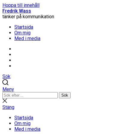
Hoppa till innehåll
Fredrik Wass
tänker på kommunikation
Startsida
Om mig
Med i media
Linkedin
Threads
Instagram
Facebook
Sök
Meny
Sök
Sök
efter:
Stäng
sökning
Stäng
Startsida
Om mig
Med i media