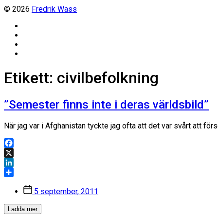
© 2026
Fredrik Wass
Linkedin
Threads
Instagram
Facebook
Etikett:
civilbefolkning
”Semester finns inte i deras världsbild”
När jag var i Afghanistan tyckte jag ofta att det var svårt att för
Facebook
X
LinkedIn
Dela
Inläggsdatum
5 september, 2011
Ladda mer