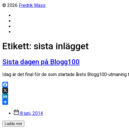
© 2026
Fredrik Wass
Linkedin
Threads
Instagram
Facebook
Etikett:
sista inlägget
Sista dagen på Blogg100
Idag är det final för de som startade årets Blogg100-utmaning t
Facebook
X
LinkedIn
Dela
Inläggsdatum
8 juni, 2014
Ladda mer