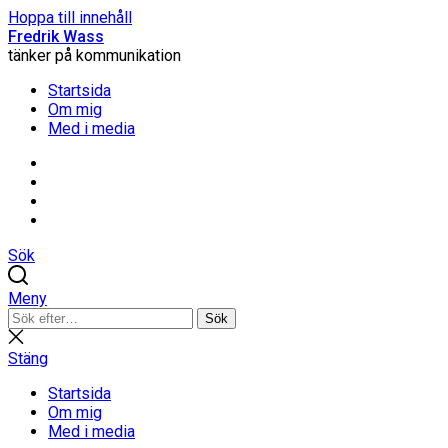
Hoppa till innehåll
Fredrik Wass
tänker på kommunikation
Startsida
Om mig
Med i media
Linkedin
Threads
Instagram
Facebook
Sök
Meny
Sök
Sök
efter:
Stäng
sökning
Stäng
Startsida
Om mig
Med i media