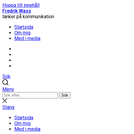
Hoppa till innehåll
Fredrik Wass
tänker på kommunikation
Startsida
Om mig
Med i media
Linkedin
Threads
Instagram
Facebook
Sök
Meny
Sök
Sök
efter:
Stäng
sökning
Stäng
Startsida
Om mig
Med i media