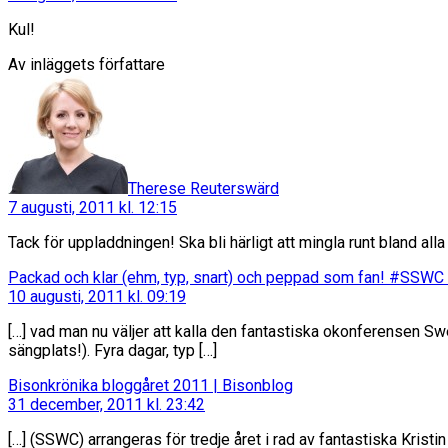
Kul!
Av inläggets författare
säger:
Therese Reuterswärd
7 augusti, 2011 kl. 12:15
Tack för uppladdningen! Ska bli härligt att mingla runt bland all
Packad och klar (ehm, typ, snart) och peppad som fan! #SSWC |
10 augusti, 2011 kl. 09:19
[…] vad man nu väljer att kalla den fantastiska okonferensen S
sängplats!). Fyra dagar, typ […]
säger:
Bisonkrönika bloggåret 2011 | Bisonblog
31 december, 2011 kl. 23:42
[…] (SSWC) arrangeras för tredje året i rad av fantastiska Kri