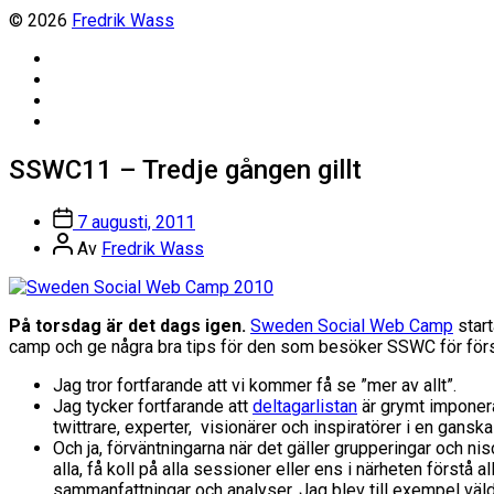
© 2026
Fredrik Wass
Linkedin
Threads
Instagram
Facebook
SSWC11 – Tredje gången gillt
Inläggsdatum
7 augusti, 2011
Inläggsförfattare
Av
Fredrik Wass
På torsdag är det dags igen.
Sweden Social Web Camp
start
camp och ge några bra tips för den som besöker SSWC för först
Jag tror fortfarande att vi kommer få se ”mer av allt”.
Jag tycker fortfarande att
deltagarlistan
är grymt imponeran
twittrare, experter, visionärer och inspiratörer i en gan
Och ja, förväntningarna när det gäller grupperingar och ni
alla, få koll på alla sessioner eller ens i närheten förstå 
sammanfattningar och analyser. Jag blev till exempel väld