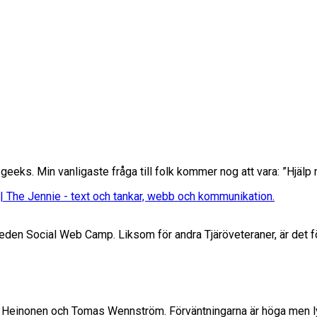
a geeks. Min vanligaste fråga till folk kommer nog att vara: ”Hjälp 
säger:
 The Jennie - text och tankar, webb och kommunikation.
weden Social Web Camp. Liksom för andra Tjäröveteraner, är det f
stin Heinonen och Tomas Wennström. Förväntningarna är höga men l