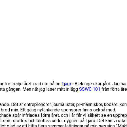
ar för tredje året i rad ute på ön
Tjärö
i Blekinge skärgård. Jag had
a gången. Men när jag läser mitt inlägg
SSWC 101
från förra år
de. Det är entreprenörer, journalister, pr-människor, kodare, kom
ska bred mix. Ett gäng nytänkande sponsorer finns också med.
schade spår infriades förra året, och i år får vi säkert se en upp
allt som stöttes och blöttes under dygnen på Tjärö. Det kan vi istä
igt glad av att hitta flera sammanfattningar på min session ”Makt