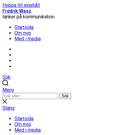
Hoppa till innehåll
Fredrik Wass
tänker på kommunikation
Startsida
Om mig
Med i media
Linkedin
Threads
Instagram
Facebook
Sök
Meny
Sök
Sök
efter:
Stäng
sökning
Stäng
Startsida
Om mig
Med i media