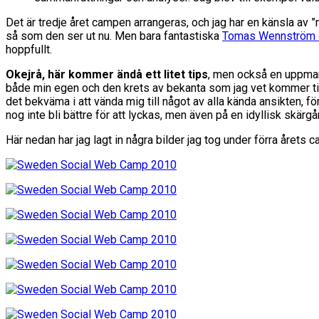
Det är tredje året campen arrangeras, och jag har en känsla av ”nu
så som den ser ut nu. Men bara fantastiska
Tomas Wennström o
hoppfullt.
Okejrå, här kommer ändå ett litet tips
, men också en uppmani
både min egen och den krets av bekanta som jag vet kommer till
det bekväma i att vända mig till något av alla kända ansikten, för
nog inte bli bättre för att lyckas, men även på en idyllisk skärg
Här nedan har jag lagt in några bilder jag tog under förra årets