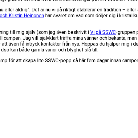
 eller aldrig”. Det är nu vi på riktigt etablerar en tradition – el
ch Kristin Heinonen
har svaret om vad som döljer sig i kristallk
ng till mig själv (som jag även beskrivit i
Vi på SSWC
-gruppen p
 campen. Jag vill självklart träffa mina vänner och bekanta, men 
 att även få intryck kontakter från nya. Hoppas du hjälper mig i det
årdsö kan både gamla vanor och blyghet slå till.
 camp för att skapa lite SSWC-pepp så här fem dagar innan campen 