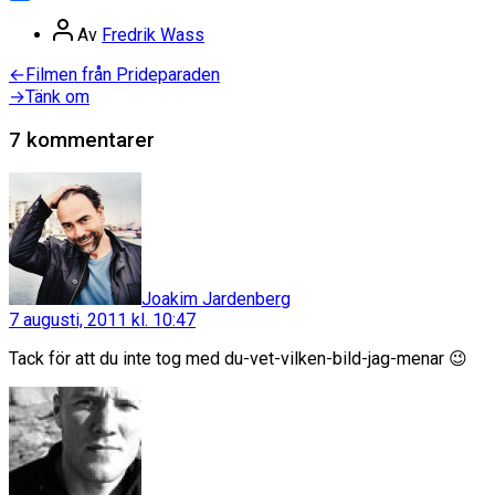
Dela
Inläggsförfattare
Av
Fredrik Wass
Inläggsnavigering
Föregående
←
Filmen från Prideparaden
inlägg:
Nästa
→
Tänk om
inlägg:
7 kommentarer
säger:
Joakim Jardenberg
7 augusti, 2011 kl. 10:47
Tack för att du inte tog med du-vet-vilken-bild-jag-menar 😉
säger: