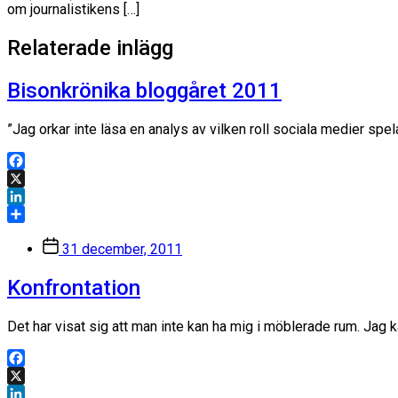
om journalistikens […]
Relaterade inlägg
Bisonkrönika bloggåret 2011
”Jag orkar inte läsa en analys av vilken roll sociala medier spe
Facebook
X
LinkedIn
Dela
Inläggsdatum
31 december, 2011
Konfrontation
Det har visat sig att man inte kan ha mig i möblerade rum. Jag ka
Facebook
X