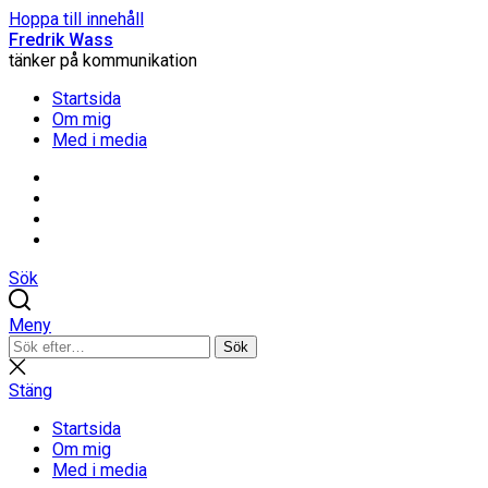
Hoppa till innehåll
Fredrik Wass
tänker på kommunikation
Startsida
Om mig
Med i media
Linkedin
Threads
Instagram
Facebook
Sök
Meny
Sök
Sök
efter:
Stäng
sökning
Stäng
Startsida
Om mig
Med i media