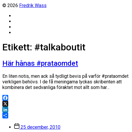
© 2026
Fredrik Wass
Linkedin
Threads
Instagram
Facebook
Etikett:
#talkaboutit
Här hånas #prataomdet
En liten notis, men ack så tydligt bevis på varför #prataomdet
verkligen behövs. I de få meningarna lyckas skribenten att
kombinera det sedvanliga föraktet mot allt som har…
Facebook
X
LinkedIn
Dela
Inläggsdatum
25 december, 2010