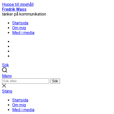
Hoppa till innehåll
Fredrik Wass
tänker på kommunikation
Startsida
Om mig
Med i media
Linkedin
Threads
Instagram
Facebook
Sök
Meny
Sök
Sök
efter:
Stäng
sökning
Stäng
Startsida
Om mig
Med i media