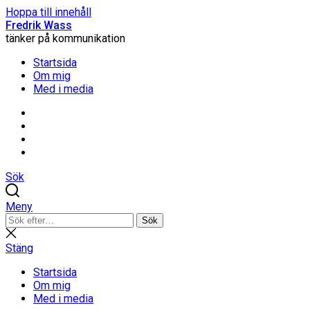
Hoppa till innehåll
Fredrik Wass
tänker på kommunikation
Startsida
Om mig
Med i media
Linkedin
Threads
Instagram
Facebook
Sök
Meny
Sök
Sök
efter:
Stäng
sökning
Stäng
Startsida
Om mig
Med i media