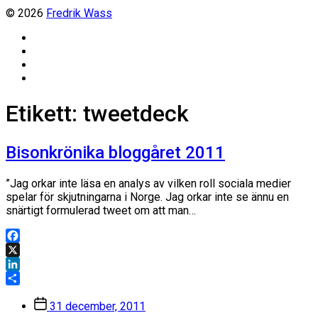
© 2026
Fredrik Wass
Linkedin
Threads
Instagram
Facebook
Etikett:
tweetdeck
Bisonkrönika bloggåret 2011
”Jag orkar inte läsa en analys av vilken roll sociala medier
spelar för skjutningarna i Norge. Jag orkar inte se ännu en
snärtigt formulerad tweet om att man…
Facebook
X
LinkedIn
Dela
Inläggsdatum
31 december, 2011