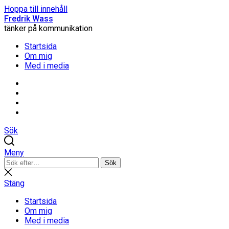
Hoppa till innehåll
Fredrik Wass
tänker på kommunikation
Startsida
Om mig
Med i media
Linkedin
Threads
Instagram
Facebook
Sök
Meny
Sök
Sök
efter:
Stäng
sökning
Stäng
Startsida
Om mig
Med i media