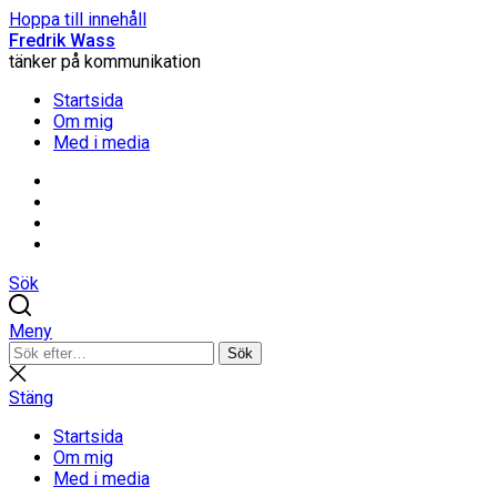
Hoppa till innehåll
Fredrik Wass
tänker på kommunikation
Startsida
Om mig
Med i media
Linkedin
Threads
Instagram
Facebook
Sök
Meny
Sök
Sök
efter:
Stäng
sökning
Stäng
Startsida
Om mig
Med i media